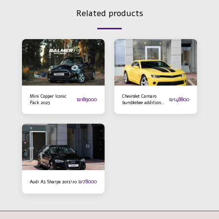
Related products
Mini Copper Iconic
Chevrolet Camaro
₪
189000
₪
148800
Pack 2023
bumblebee addition
2016
₪
78000
Audi A3 Sharpe 2015\10