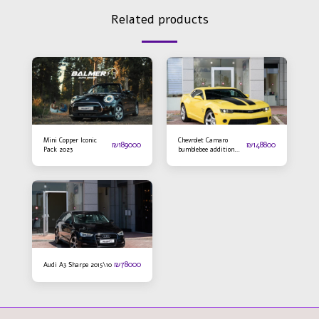
Related products
Mini Copper Iconic
Chevrolet Camaro
₪
189000
₪
148800
Pack 2023
bumblebee addition
2016
₪
78000
Audi A3 Sharpe 2015\10