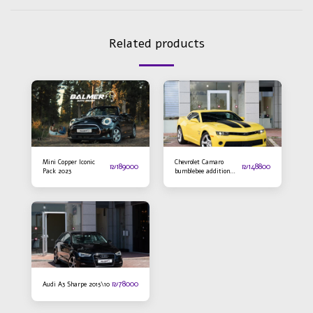
Related products
Mini Copper Iconic
Chevrolet Camaro
₪
189000
₪
148800
Pack 2023
bumblebee addition
2016
₪
78000
Audi A3 Sharpe 2015\10