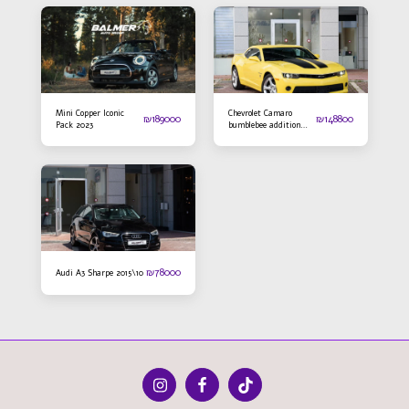
Mini Copper Iconic
Chevrolet Camaro
₪
189000
₪
148800
Pack 2023
bumblebee addition
2016
₪
78000
Audi A3 Sharpe 2015\10