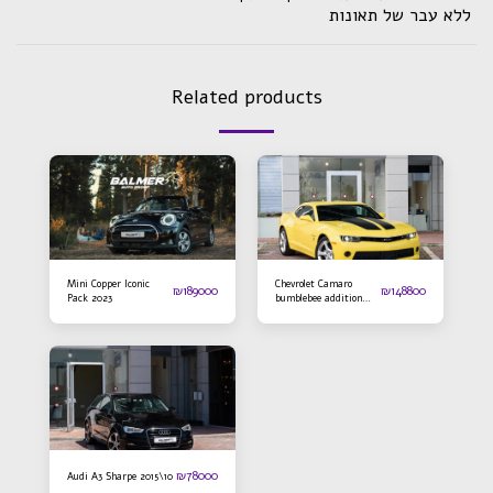
ללא עבר של תאונות
Related products
Mini Copper Iconic
Chevrolet Camaro
₪
189000
₪
148800
Pack 2023
bumblebee addition
2016
₪
78000
Audi A3 Sharpe 2015\10