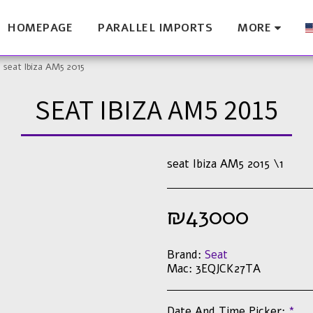
HOMEPAGE
PARALLEL IMPORTS
MORE
seat Ibiza AM5 2015
SEAT IBIZA AM5 2015
seat Ibiza AM5 2015 \1
₪
43000
Brand:
Seat
Mac:
3EQJCK27TA
Date And Time Picker:
*