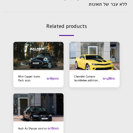
ללא עבר של תאונות
Related products
Mini Copper Iconic
Chevrolet Camaro
₪
189000
₪
148800
Pack 2023
bumblebee addition
2016
₪
78000
Audi A3 Sharpe 2015\10