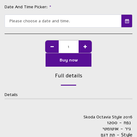
Date And Time Picker:
*
Please choose a date and time.
Buy now
Full details
Details
Skoda Octavia Style 2016
נפח - 1200
גיר - אוטומטי
תת דגם - Style