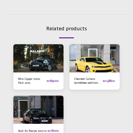
Related products
Mini Copper Iconic
Chevrolet Camaro
₪
189000
₪
148800
Pack 2023
bumblebee addition
2016
₪
78000
Audi A3 Sharpe 2015\10