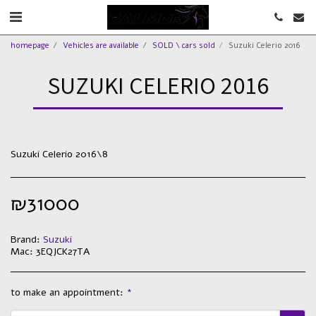
homepage
Vehicles are available
SOLD \ cars sold
Suzuki Celerio 2016
SUZUKI CELERIO 2016
Suzuki Celerio 2016\8
₪
31000
Brand:
Suzuki
Mac:
3EQJCK27TA
to make an appointment:
*