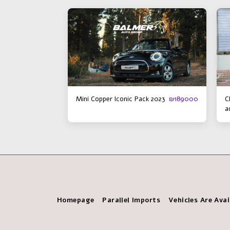
Mini Copper Iconic Pack 2023
C
₪
189000
a
Homepage
Parallel Imports
Vehicles Are Avai