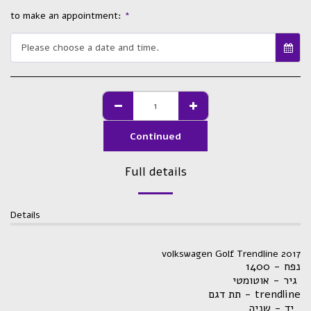
to make an appointment:
*
Please choose a date and time.
Continued
Full details
Details
volkswagen Golf Trendline 2017
נפח - 1400
גיר - אוטומטי
תת דגם - trendline
יד - שניה