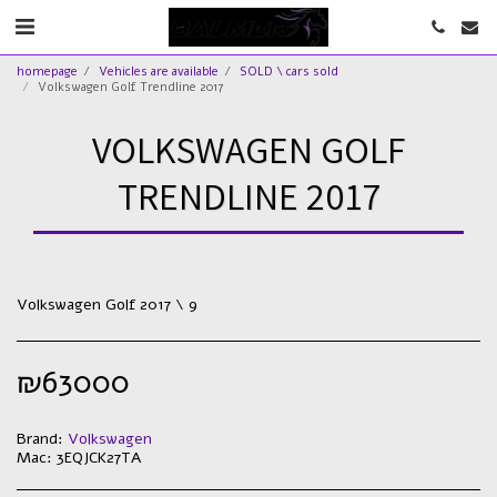
homepage
Vehicles are available
SOLD \ cars sold
Volkswagen Golf Trendline 2017
VOLKSWAGEN GOLF
TRENDLINE 2017
Volkswagen Golf 2017 \ 9
₪
63000
Brand:
Volkswagen
Mac:
3EQJCK27TA