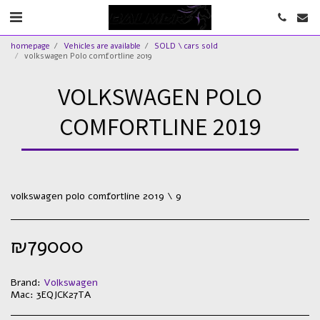
homepage
Vehicles are available
SOLD \ cars sold
volkswagen Polo comfortline 2019
VOLKSWAGEN POLO
COMFORTLINE 2019
volkswagen polo comfortline 2019 \ 9
₪
79000
Brand:
Volkswagen
Mac:
3EQJCK27TA