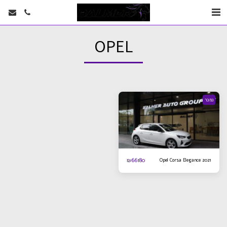
OPEL
נמכר
₪
66180
Opel Corsa Elegance 2021