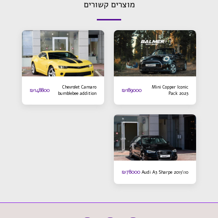
מוצרים קשורים
Chevrolet Camaro
Mini Copper Iconic
₪
148800
₪
189000
bumblebee addition
Pack 2023
2016
₪
78000
Audi A3 Sharpe 2015\10