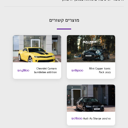
מוצרים קשורים
Chevrolet Camaro
Mini Copper Iconic
₪
148800
₪
189000
bumblebee addition
Pack 2023
2016
₪
78000
Audi A3 Sharpe 2015\10