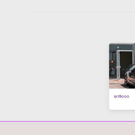
₪
78000