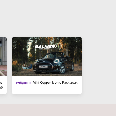
ee
Mini Copper Iconic Pack 2023
₪
189000
16