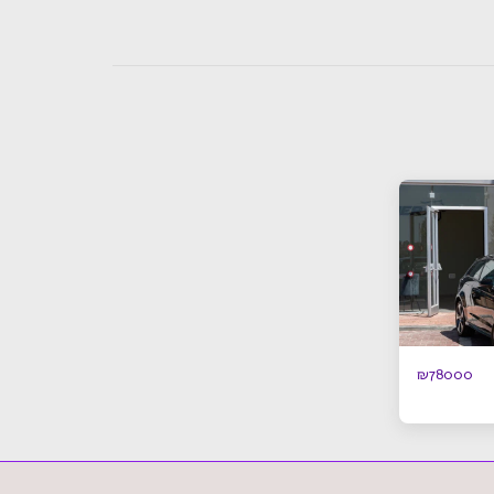
₪
78000