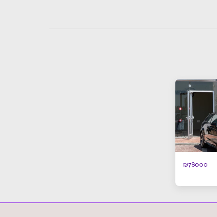
₪
78000