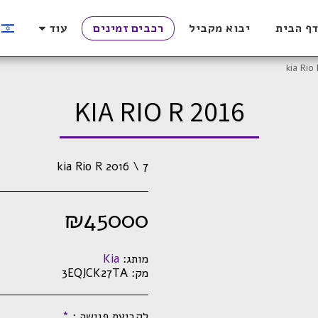
ף הבית
יבוא מקביל
רכבים זמינים
עוד
kia Rio
KIA RIO R 2016
kia Rio R 2016 \ 7
₪
45000
מותג:
Kia
מק:
3EQJCK27TA
לקביעת פגישה :
*