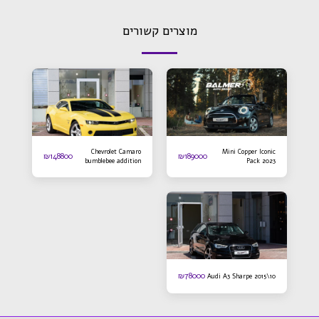
מוצרים קשורים
Chevrolet Camaro
Mini Copper Iconic
₪
148800
₪
189000
bumblebee addition
Pack 2023
2016
₪
78000
Audi A3 Sharpe 2015\10