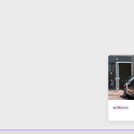
₪
78000