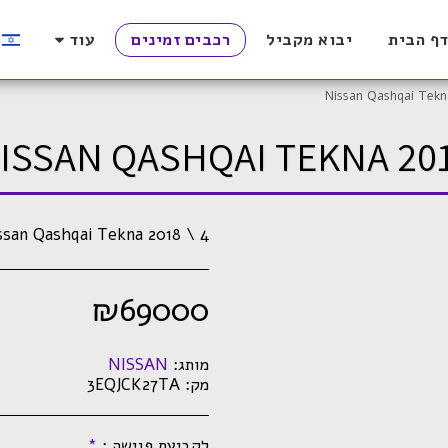
ף הבית
יבוא מקביל
רכבים זמינים
עוד
Nissan Qashqai Tekn
ISSAN QASHQAI TEKNA 20
ssan Qashqai Tekna 2018 \ 4
₪
69000
מותג:
NISSAN
מק:
3EQJCK27TA
לקביעת פגישה :
*