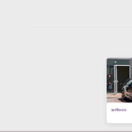
₪
78000