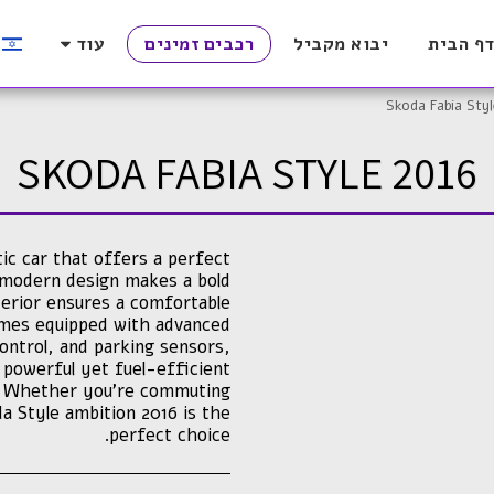
ף הבית
יבוא מקביל
רכבים זמינים
עוד
Skoda Fabia Styl
SKODA FABIA STYLE 2016
ic car that offers a perfect
d modern design makes a bold
terior ensures a comfortable
omes equipped with advanced
control, and parking sensors,
 powerful yet fuel-efficient
ish. Whether you're commuting
a Style ambition 2016 is the
perfect choice.