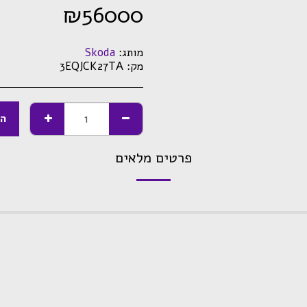
₪
56000
מותג:
Skoda
מק:
3EQJCK27TA
הו
פרטים מלאים