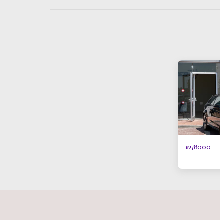
₪
78000