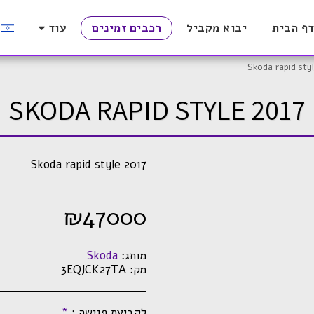
ף הבית
יבוא מקביל
רכבים זמינים
עוד
Skoda rapid sty
SKODA RAPID STYLE 2017
Skoda rapid style 2017
₪
47000
מותג:
Skoda
מק:
3EQJCK27TA
לקביעת פגישה :
*