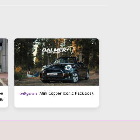
ee
Mini Copper Iconic Pack 2023
₪
189000
16