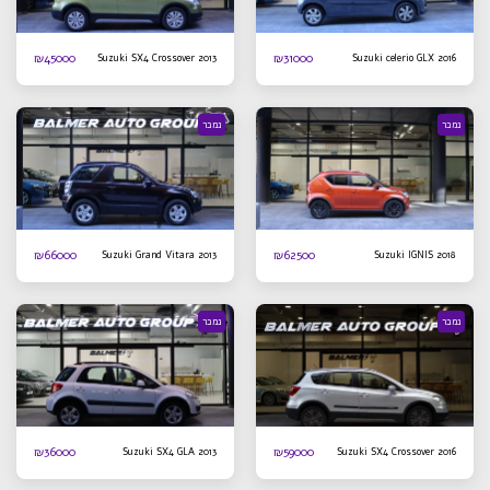
₪
45000
₪
31000
Suzuki SX4 Crossover 2013
Suzuki celerio GLX 2016
נמכר
נמכר
₪
66000
₪
62500
Suzuki Grand Vitara 2013
Suzuki IGNIS 2018
נמכר
נמכר
₪
36000
₪
59000
Suzuki SX4 GLA 2013
Suzuki SX4 Crossover 2016