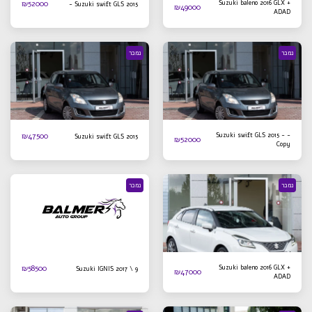
₪
52000
Suzuki baleno 2016 GLX +
Suzuki swift GLS 2015 -
₪
49000
ADAD
נמכר
נמכר
₪
47500
Suzuki swift GLS 2015 - -
Suzuki swift GLS 2015
₪
52000
Copy
נמכר
נמכר
₪
58500
Suzuki baleno 2016 GLX +
Suzuki IGNIS 2017 \ 9
₪
47000
ADAD